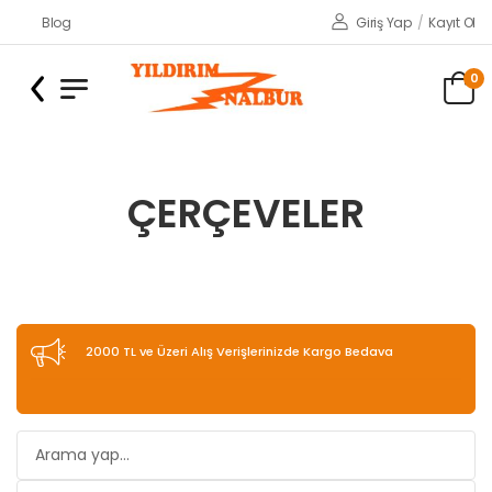
Blog
Giriş Yap
/
Kayıt Ol
0
ÇERÇEVELER
2000 TL ve Üzeri Alış Verişlerinizde Kargo Bedava