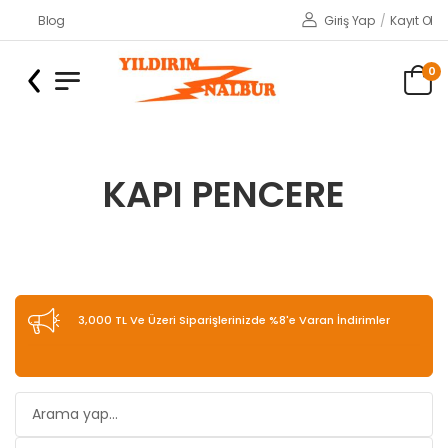
Blog
Giriş Yap
/
Kayıt Ol
0
KAPI PENCERE
3,000 TL Ve Üzeri Siparişlerinizde %8'e Varan İndirimler