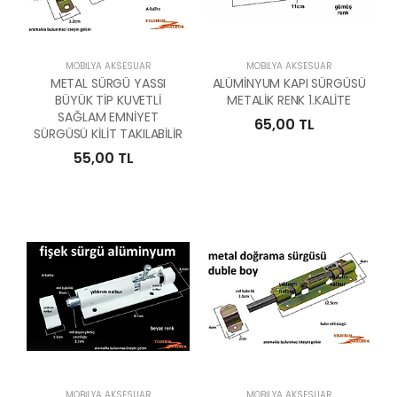
MOBILYA AKSESUAR
MOBILYA AKSESUAR
METAL SÜRGÜ YASSI
ALÜMİNYUM KAPI SÜRGÜSÜ
BÜYÜK TİP KUVETLİ
METALİK RENK 1.KALİTE
SAĞLAM EMNİYET
65,00 TL
SÜRGÜSÜ KİLİT TAKILABİLİR
55,00 TL
MOBILYA AKSESUAR
MOBILYA AKSESUAR