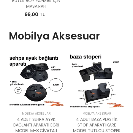
BÜYÜK BOY YAPMAK İÇİN
MASA RAFI
99,00 TL
Mobilya Aksesuar
MOBILYA AKSESUAR
MOBILYA AKSESUAR
4 ADET SEHPA AYAK
4 ADET BAZA PLASTİK
BAĞLANTI APARATI EĞRİ
STOP APARATI KARE
MODEL M-8 CİVATALI
MODEL TUTUCU STOPER