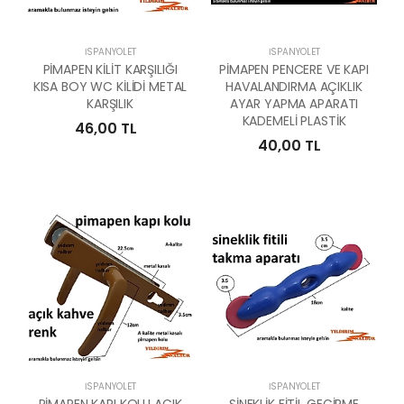
İSPANYOLET
İSPANYOLET
PİMAPEN KİLİT KARŞILIĞI
PİMAPEN PENCERE VE KAPI
KISA BOY WC KİLİDİ METAL
HAVALANDIRMA AÇIKLIK
KARŞILIK
AYAR YAPMA APARATI
KADEMELİ PLASTİK
46,00 TL
40,00 TL
İSPANYOLET
İSPANYOLET
PİMAPEN KAPI KOLU AÇIK
SİNEKLİK FİTİL GEÇİRME