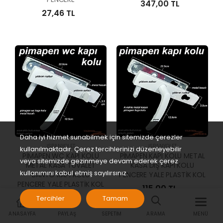
347,00 TL
27,46 TL
Daha iyi hizmet sunabilmek için sitemizde çerezler
İSPANYOLET
İSPANYOLET
kullanılmaktadır. Çerez tercihlerinizi düzenleyebilir
PİMAPEN WC KAPI KOLU
PİMAPEN KAPI KOLU METAL
veya sitemizde gezinmeye devam ederek çerez
METAL KASA TUVALET
KASA DIŞ KAPI KOLU
kullanımını kabul etmiş sayılırsınız.
BANYO KAPI KOLU
PENCERE YALE PLASTİK KOL
PENCERE YALE PLASTİK KOL
115,00 TL
109,00 TL
Tercihler
Tamam
ANASAYFA
PAYLAŞ
SEPETIM
ARAMA
MENÜ