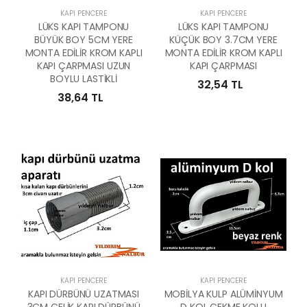
KAPI PENCERE
KAPI PENCERE
LÜKS KAPI TAMPONU
LÜKS KAPI TAMPONU
BÜYÜK BOY 5CM YERE
KÜÇÜK BOY 3.7CM YERE
MONTA EDİLİR KROM KAPLI
MONTA EDİLİR KROM KAPLI
KAPI ÇARPMASI UZUN
KAPI ÇARPMASI
BOYLU LASTİKLİ
32,54 TL
38,64 TL
KAPI PENCERE
KAPI PENCERE
KAPI DÜRBÜNÜ UZATMASI
MOBİLYA KULP ALÜMİNYUM
3CM ÇELİK KAPI DÜRBÜNÜ
D KOL ÇEKME KOLU