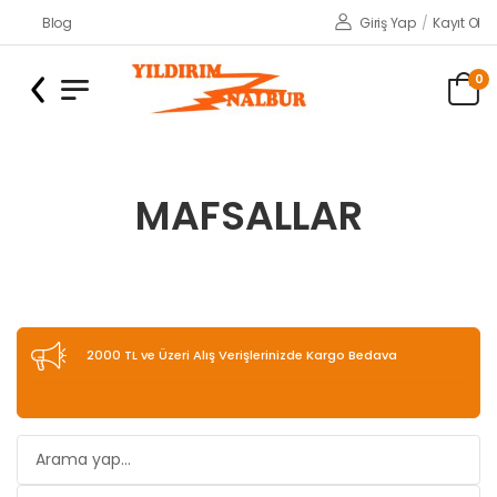
Blog
Giriş Yap
/
Kayıt Ol
0
MAFSALLAR
2000 TL ve Üzeri Alış Verişlerinizde Kargo Bedava