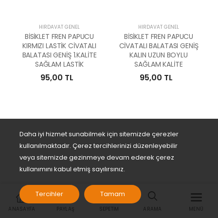
HIRDAVAT GENEL
HIRDAVAT GENEL
BİSİKLET FREN PAPUCU
BİSİKLET FREN PAPUCU
KIRMIZI LASTİK CİVATALI
CİVATALI BALATASI GENİŞ
BALATASI GENİŞ 1.KALİTE
KALIN UZUN BOYLU
SAĞLAM LASTİK
SAĞLAM KALİTE
95,00 TL
95,00 TL
Daha iyi hizmet sunabilmek için sitemizde çerezler
kullanılmaktadır. Çerez tercihlerinizi düzenleyebilir
veya sitemizde gezinmeye devam ederek çerez
kullanımını kabul etmiş sayılırsınız.
Tercihler
Tamam
HIRDAVAT GENEL
HIRDAVAT GENEL
ANASAYFA
PAYLAŞ
SEPETIM
ARAMA
MENÜ
FAYANS SEVİYE TAKOZU
FAYANS SEVİYE APARATI