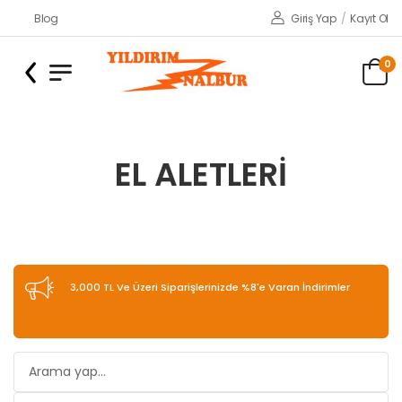
Blog
Giriş Yap
/
Kayıt Ol
0
EL ALETLERI
3,000 TL Ve Üzeri Siparişlerinizde %8'e Varan İndirimler