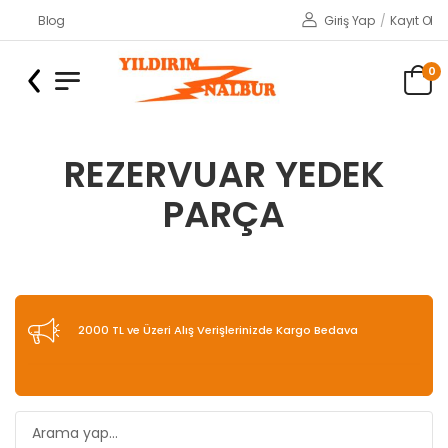
Blog
Giriş Yap
/
Kayıt Ol
0
REZERVUAR YEDEK
PARÇA
2000 TL ve Üzeri Alış Verişlerinizde Kargo Bedava