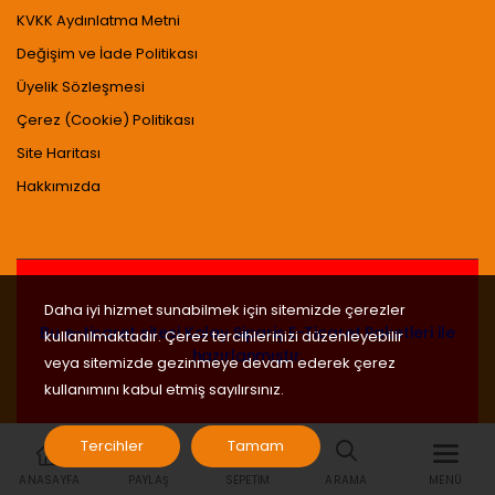
KVKK Aydınlatma Metni
Değişim ve İade Politikası
Üyelik Sözleşmesi
Çerez (Cookie) Politikası
Site Haritası
Hakkımızda
Daha iyi hizmet sunabilmek için sitemizde çerezler
Bu e-ticaret sitesi
Kolay Sipariş E-Ticaret Paketleri
ile
kullanılmaktadır. Çerez tercihlerinizi düzenleyebilir
hazırlanmıştır.
veya sitemizde gezinmeye devam ederek çerez
kullanımını kabul etmiş sayılırsınız.
Tercihler
Tamam
ANASAYFA
PAYLAŞ
SEPETIM
ARAMA
MENÜ