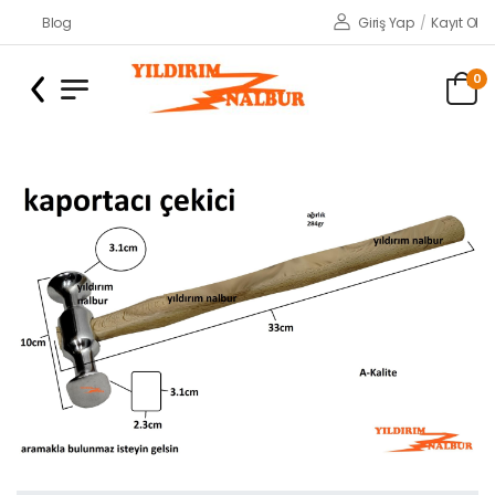
Blog
Giriş Yap
/
Kayıt Ol
0