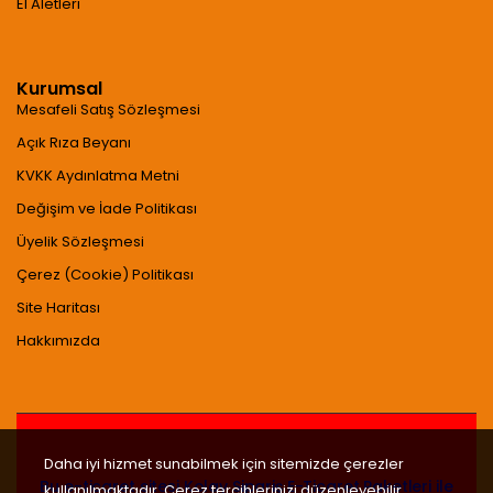
El Aletleri
Kurumsal
Mesafeli Satış Sözleşmesi
Açık Rıza Beyanı
KVKK Aydınlatma Metni
Değişim ve İade Politikası
Üyelik Sözleşmesi
Çerez (Cookie) Politikası
Site Haritası
Hakkımızda
Daha iyi hizmet sunabilmek için sitemizde çerezler
Bu e-ticaret sitesi
Kolay Sipariş E-Ticaret Paketleri
ile
kullanılmaktadır. Çerez tercihlerinizi düzenleyebilir