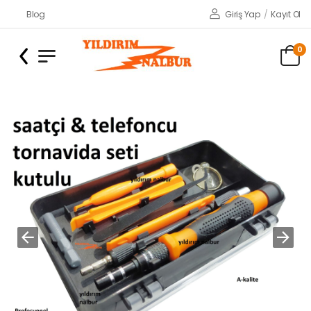
Blog
Giriş Yap
/
Kayıt Ol
0