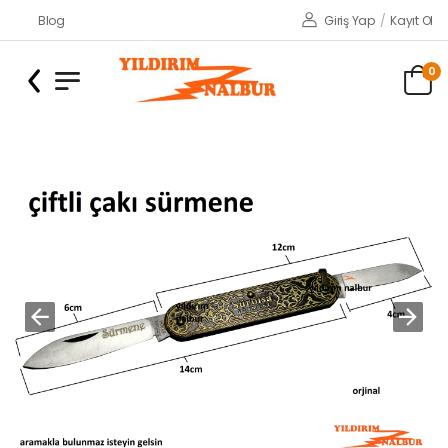
Blog
Giriş Yap
/
Kayıt Ol
0