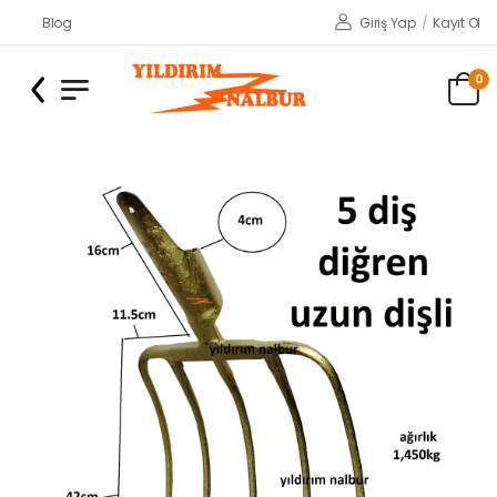
Blog
Giriş Yap
/
Kayıt Ol
0